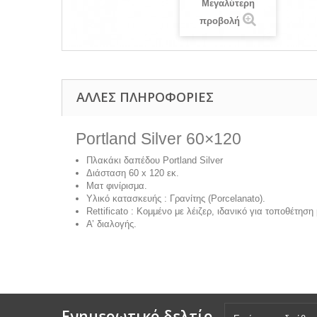
Μεγαλύτερη
προβολή
ΆΛΛΕΣ ΠΛΗΡΟΦΟΡΊΕΣ
Portland Silver 60×120
Πλακάκι δαπέδου Portland Silver
Διάσταση 60 x 120 εκ.
Ματ φινίρισμα.
Υλικό κατασκευής : Γρανίτης (Porcelanato).
Rettificato : Κομμένο με λέιζερ, ιδανικό για τοποθέτησ
Α’ διαλογής.
Ενημερωτικό δελτίο