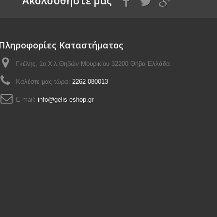
Aκολουθήστε μας
Πληροφορίες Καταστήματος
Γκέλης, 1ο Χιλ.Θηβών Μουρικίου 32200 Θήβα Ελλάδα
Καλέστε μας τώρα:
2262 080013
E-mail:
info@gelis-eshop.gr