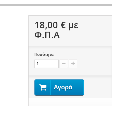
18,00 €
με
Φ.Π.Α
Ποσότητα
Αγορά